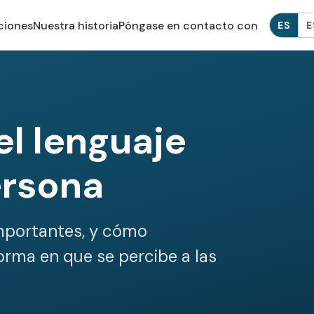
aciones
Nuestra historia
Póngase en contacto con
ES
E
el lenguaje
ersona
importantes, y cómo
orma en que se percibe a las