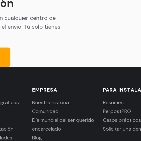
ión
en cualquier centro de
el envío. Tú solo tienes
EMPRESA
PARA INSTAL
gráficas
Nuestra historia
Resumen
Comunidad
PelipostPRO
Día mundial del ser querido
Casos prácticos
itación
encarcelado
Solicitar una de
idades
Blog