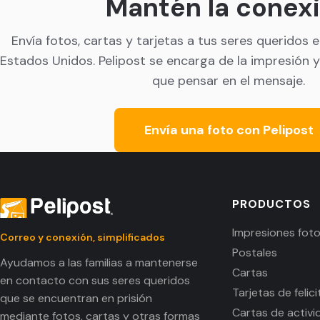
Mantén la conex
Envía fotos, cartas y tarjetas a tus seres queridos 
Estados Unidos. Pelipost se encarga de la impresión y 
que pensar en el mensaje.
Envía una foto con Pelipost
PRODUCTOS
Impresiones foto
Correo y conexión, simplificados
Postales
Ayudamos a las familias a mantenerse
Cartas
en contacto con sus seres queridos
Tarjetas de felic
que se encuentran en prisión
Cartas de activ
mediante fotos, cartas y otras formas